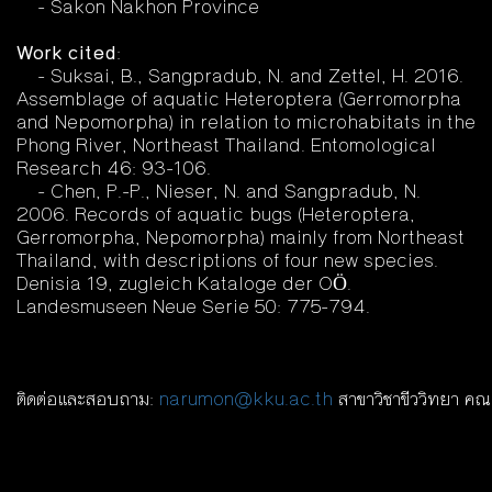
- Sakon Nakhon Province
Work cited
:
- Suksai, B., Sangpradub, N. and Zettel, H. 2016.
Assemblage of aquatic Heteroptera (Gerromorpha
and Nepomorpha) in relation to microhabitats in the
Phong River, Northeast Thailand. Entomological
Research 46: 93-106.
- Chen, P.-P., Nieser, N. and Sangpradub, N.
2006. Records of aquatic bugs (Heteroptera,
Gerromorpha, Nepomorpha) mainly from Northeast
Thailand, with descriptions of four new species.
Denisia 19, zugleich Kataloge der OÖ.
Landesmuseen Neue Serie 50: 775-794.
ติดต่อและสอบถาม:
narumon@kku.ac.th
สาขาวิชาขีววิทยา คณ