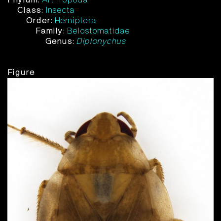
Class:
Insecta
Order:
Hemiptera
Family:
Belostomatidae
Genus:
Diplonychus
Figure