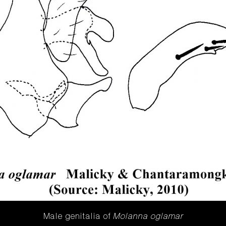
Male genitalia of
Molanna oglamar