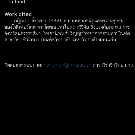
Thailand
Work cited
:
- ณัฐพร ปลั่งกลาง. 2559. ความหลากชนิดและความชุกชุม
ของโรติเฟอร์และคลาโดเซอแรนในสถานีวิจัย สิ่งแวดล้อมสะแกราช
จังหวัดนครราชสีมา. วิทยานิพนธ์ปริญญาวิทยาศาสตรมหาบัณฑิต
สาขาวิชา ชีววิทยา บัณฑิตวิทยาลัย มหาวิทยาลัยขอนแก่น.
ติดต่อและสอบถาม:
narumon@kku.ac.th
สาขาวิชาขีววิทยา คณ