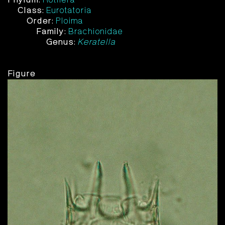
Class:
Eurotatoria
Order:
Ploima
Family:
Brachionidae
Genus:
Keratella
Figure