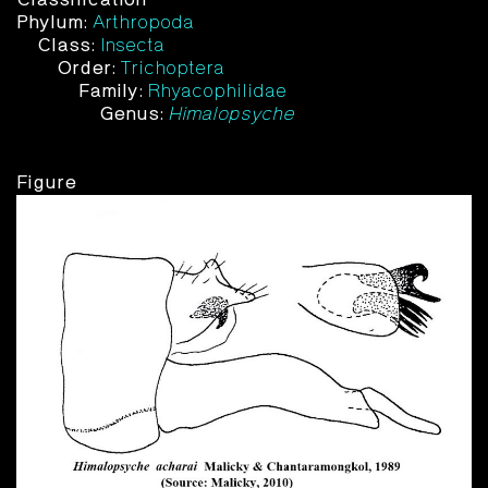
Phylum:
Arthropoda
Class:
Insecta
Order:
Trichoptera
Family:
Rhyacophilidae
Genus:
Himalopsyche
Figure