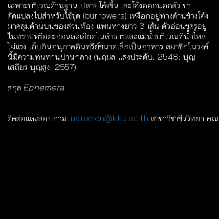
เฉพาะบริเวณด้านฐาน ปลายโค้งขึ้นและโค้งออกนอกตัว ขา
ดัดแปลงไปสำหรับใช้ขุด (burrowers) เหงือกอยู่ทางด้านข้างโค้ง
มาคลุมด้านบนของส่วนท้อง แพนหางยาว 3 เส้น ตัวอ่อนขุดรูอยู่
ในทรายหรือตะกอนละเอียดในลำธารและแม่น้ำบริเวณที่น้ำไหล
ไม่แรง เก็บกินอนุภาคอินทรีย์ขนาดเล็กเป็นอาหาร สมาชิกในวงศ์
นี้มีความทนทานปานกลาง (นฤมล แสงประดับ, 2548; บุญ
เสถียร บุญสูง, 2557)
สกุล
Ephemera
ติดต่อและสอบถาม:
narumon@kku.ac.th
สาขาวิชาขีววิทยา คณ