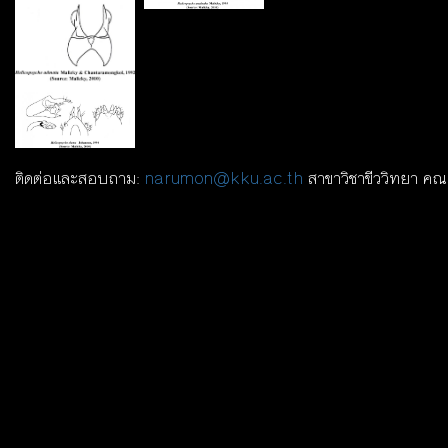
ติดต่อและสอบถาม:
narumon@kku.ac.th
สาขาวิชาขีววิทยา คณ